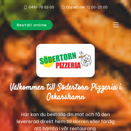
0491-76 63 00
Öppettider:
12:00-20:00
Beställ online
Välkommen till Södertorn Pizzeria i
Oskarshamn
Här kan du beställa din mat och få den
levererad direkt hem till dörren eller färdig
att hämta i vår restaurang.