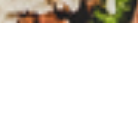
Beställ god och vällagad mat online hos Södertorn Pizzeria (Oskarshamn). Se vår
meny, ta del av unika erbjudanden och njut av rätter för alla smaker.
Öppettider
Avhämtning
Måndag - Torsdag
11:00 - 20:00
Fredag
11:00 - 21:00
Lördag - Söndag